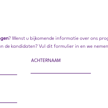
ONZE VISIE
ONZE 
ngen
? Wenst u bijkomende informatie over ons p
n de kandidaten? Vul dit formulier in en we neme
ACHTERNAAM