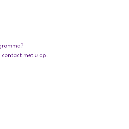
MENSEN
CONTACT
rogramma?
n contact met u op.